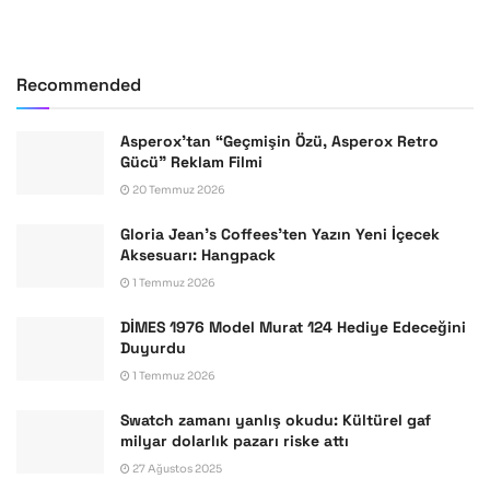
Recommended
Asperox’tan “Geçmişin Özü, Asperox Retro
Gücü” Reklam Filmi
20 Temmuz 2026
Gloria Jean’s Coffees’ten Yazın Yeni İçecek
Aksesuarı: Hangpack
1 Temmuz 2026
DİMES 1976 Model Murat 124 Hediye Edeceğini
Duyurdu
1 Temmuz 2026
Swatch zamanı yanlış okudu: Kültürel gaf
milyar dolarlık pazarı riske attı
27 Ağustos 2025