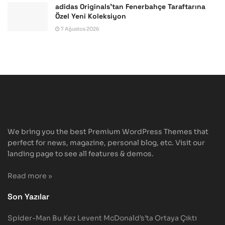
adidas Originals’tan Fenerbahçe Taraftarına
Özel Yeni Koleksiyon
7 Ağustos 2026
We bring you the best Premium WordPress Themes that
perfect for news, magazine, personal blog, etc. Visit our
landing page to see all features & demos.
Read more »
Son Yazılar
Spider-Man Bu Kez Levent McDonald’s’ta Ortaya Çıktı