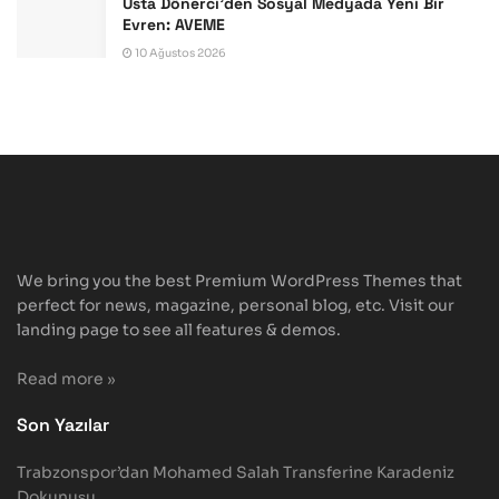
Usta Dönerci’den Sosyal Medyada Yeni Bir
Evren: AVEME
10 Ağustos 2026
We bring you the best Premium WordPress Themes that
perfect for news, magazine, personal blog, etc. Visit our
landing page to see all features & demos.
Read more »
Son Yazılar
Trabzonspor’dan Mohamed Salah Transferine Karadeniz
Dokunuşu