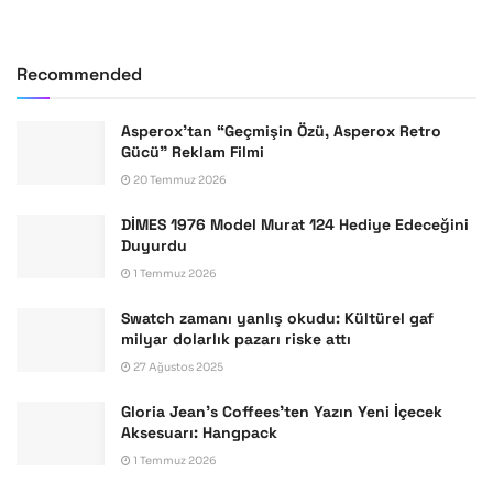
Recommended
Asperox’tan “Geçmişin Özü, Asperox Retro
Gücü” Reklam Filmi
20 Temmuz 2026
DİMES 1976 Model Murat 124 Hediye Edeceğini
Duyurdu
1 Temmuz 2026
Swatch zamanı yanlış okudu: Kültürel gaf
milyar dolarlık pazarı riske attı
27 Ağustos 2025
Gloria Jean’s Coffees’ten Yazın Yeni İçecek
Aksesuarı: Hangpack
1 Temmuz 2026