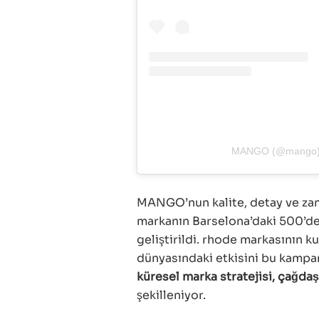
MANGO (@mango)’in
MANGO’nun kalite, detay ve zam
markanın Barselona’daki 500’de
geliştirildi. rhode markasının k
dünyasındaki etkisini bu kampa
küresel marka stratejisi, çağdaş
şekilleniyor.