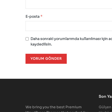
*
E-posta
Daha sonraki yorumlarımda kullanılması için a
kaydedilsin.
Son Yaz
We bring you the best Premium
Gülşen 