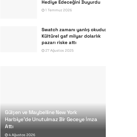
Hediye Edeceğini Duyurdu
1 Temmuz 2026
Swatch zamanı yanlış okudu:
Kültürel gaf milyar dolarlık
pazarı riske attı
27 Ağustos 2025
Gülşen ve Maybelline New York
Harbiye’de Unutulmaz Bir Geceye İmza
Attı
4 Ağustos 2026