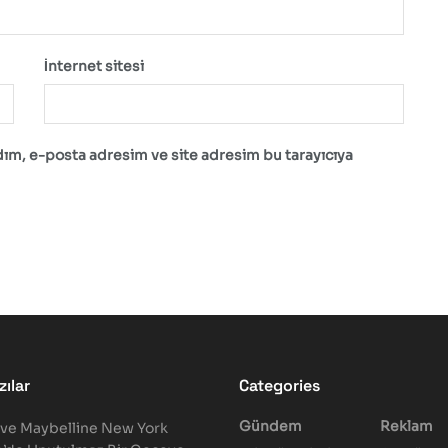
İnternet sitesi
dım, e-posta adresim ve site adresim bu tarayıcıya
ılar
Categories
Gündem
Reklam
ve Maybelline New York