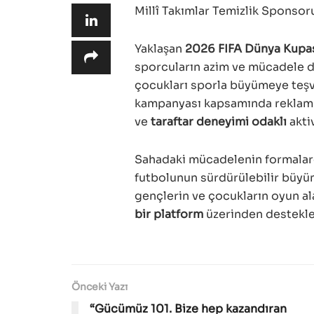
Millî Takımlar Temizlik Sponsor
Yaklaşan
2026 FIFA Dünya Kupa
sporcuların azim ve mücadele do
çocukları sporla büyümeye teş
kampanyası kapsamında reklam film
ve
taraftar deneyimi odaklı
aktiv
Sahadaki mücadelenin formalarda
futbolunun sürdürülebilir büyü
gençlerin ve çocukların oyun al
bir platform
üzerinden destekl
Önceki Yazı
“Gücümüz 101. Bize hep kazandıran