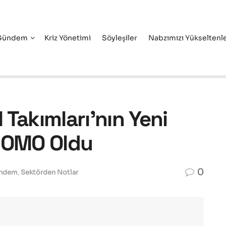
Gündem
Kriz Yönetimi
Söyleşiler
Nabzımızı Yükseltenl
l Takımları’nın Yeni
u OMO Oldu
0
ndem
,
Sektörden Notlar