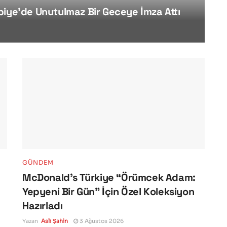
biye’de Unutulmaz Bir Geceye İmza Attı
GÜNDEM
McDonald’s Türkiye “Örümcek Adam:
Yepyeni Bir Gün” İçin Özel Koleksiyon
Hazırladı
Yazan
Aslı Şahin
3 Ağustos 2026