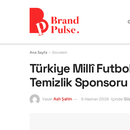
Ana Sayfa
Gündem
Türkiye Millî Futbo
Temizlik Sponsor
Yazan
Aslı Şahin
9 Haziran 2026
içinde
Gü