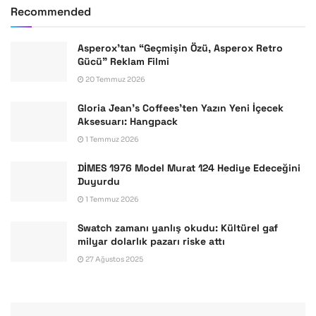
Recommended
Asperox’tan “Geçmişin Özü, Asperox Retro
Gücü” Reklam Filmi
20 Temmuz 2026
Gloria Jean’s Coffees’ten Yazın Yeni İçecek
Aksesuarı: Hangpack
1 Temmuz 2026
DİMES 1976 Model Murat 124 Hediye Edeceğini
Duyurdu
1 Temmuz 2026
Swatch zamanı yanlış okudu: Kültürel gaf
milyar dolarlık pazarı riske attı
27 Ağustos 2025