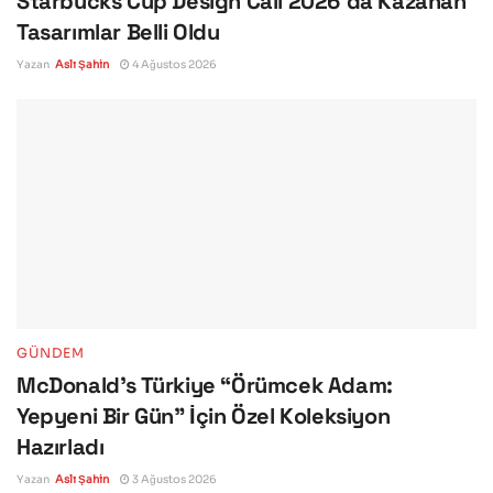
Starbucks Cup Design Call 2026’da Kazanan
Tasarımlar Belli Oldu
Yazan
Aslı Şahin
4 Ağustos 2026
GÜNDEM
McDonald’s Türkiye “Örümcek Adam:
Yepyeni Bir Gün” İçin Özel Koleksiyon
Hazırladı
Yazan
Aslı Şahin
3 Ağustos 2026