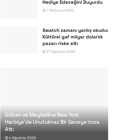
Hediye Edeceğini Duyurdu
1 Temmuz 2026
Swatch zamanı yanlış okudu:
Kültürel gaf milyar dolarlık
pazarı riske attı
27 Ağustos 2025
Gülşen ve Maybelline New York
Harbiye’de Unutulmaz Bir Geceye İmza
Attı
4 Ağustos 2026