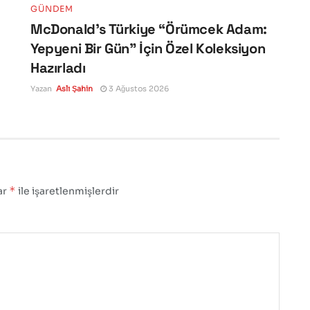
GÜNDEM
McDonald’s Türkiye “Örümcek Adam:
Yepyeni Bir Gün” İçin Özel Koleksiyon
Hazırladı
Yazan
Aslı Şahin
3 Ağustos 2026
*
ar
ile işaretlenmişlerdir