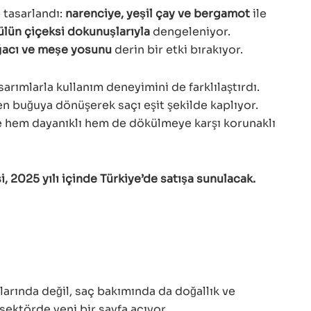
 tasarlandı:
narenciye, yeşil çay ve bergamot
ile
lün çiçeksi dokunuşlarıyla
dengeleniyor.
ağacı ve meşe yosunu
derin bir etki bırakıyor.
arımlarla kullanım deneyimini de farklılaştırdı.
n buğuya dönüşerek saçı eşit şekilde kaplıyor.
se hem dayanıklı hem de dökülmeye karşı korunaklı
2025 yılı içinde Türkiye’de satışa sunulacak.
larında değil, saç bakımında da doğallık ve
 sektörde yeni bir sayfa açıyor.