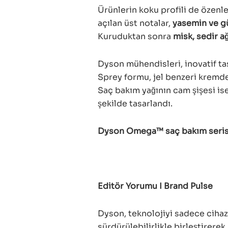
Ürünlerin koku profili de özenle
açılan üst notalar,
yasemin ve gü
Kuruduktan sonra
misk, sedir 
Dyson mühendisleri, inovatif tas
Sprey formu, jel benzeri kremde
Saç bakım yağının cam şişesi i
şekilde tasarlandı.
Dyson Omega™ saç bakım serisi, 
Editör Yorumu I Brand Pulse
Dyson, teknolojiyi sadece cihaz
sürdürülebilirlikle birleştirerek