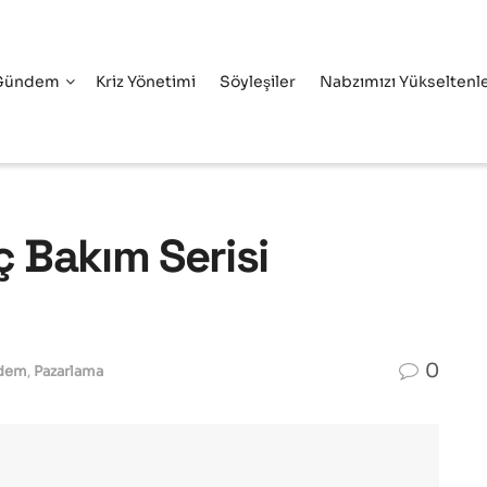
Gündem
Kriz Yönetimi
Söyleşiler
Nabzımızı Yükseltenl
 Bakım Serisi
0
dem
,
Pazarlama