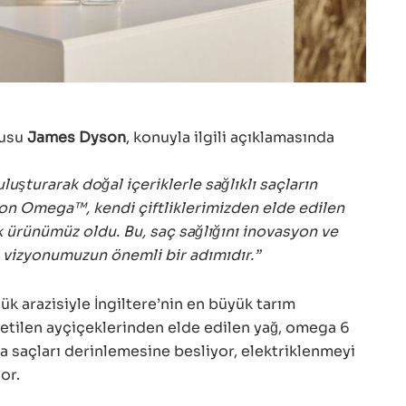
cusu
James Dyson
, konuyla ilgili açıklamasında
luşturarak doğal içeriklerle sağlıklı saçların
son Omega™, kendi çiftliklerimizden elde edilen
k ürünümüz oldu. Bu, saç sağlığını inovasyon ve
e vizyonumuzun önemli bir adımıdır.”
 arazisiyle İngiltere’nin en büyük tarım
üretilen ayçiçeklerinden elde edilen yağ, omega 6
a saçları derinlemesine besliyor, elektriklenmeyi
or.