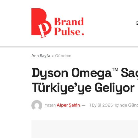
Ana Sayfa
Gündem
Dyson Omega™ Saç
Türkiye’ye Geliyor
Yazan
Alper Şahin
1 Eylül 2025
içinde
Gün