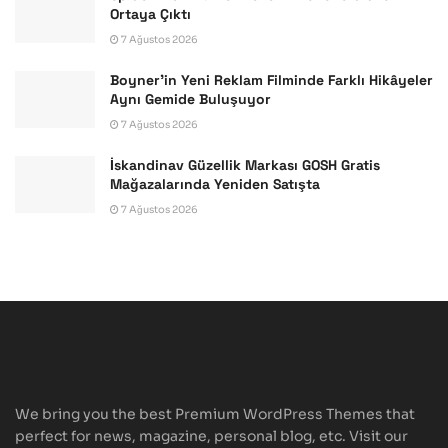
Ortaya Çıktı
7 Ağustos 2026
Boyner’in Yeni Reklam Filminde Farklı Hikâyeler
Aynı Gemide Buluşuyor
7 Ağustos 2026
İskandinav Güzellik Markası GOSH Gratis
Mağazalarında Yeniden Satışta
7 Ağustos 2026
We bring you the best Premium WordPress Themes that
perfect for news, magazine, personal blog, etc. Visit our