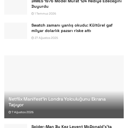
DİMES 1976 Model Murat 124 Hediye Edeceğini
Duyurdu
1 Temmuz 2026
Swatch zamanı yanlış okudu: Kültürel gaf
milyar dolarlık pazarı riske attı
27 Ağustos 2025
Netflix Manifest’in Londra Yolculuğunu Ekrana
Taşıyor
7 Ağustos 2026
Spider-Man Bu Kez Levent McDonald’s’ta