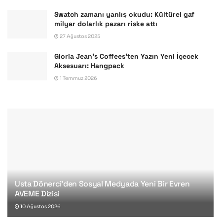
Swatch zamanı yanlış okudu: Kültürel gaf
milyar dolarlık pazarı riske attı
27 Ağustos 2025
Gloria Jean’s Coffees’ten Yazın Yeni İçecek
Aksesuarı: Hangpack
1 Temmuz 2026
Usta Dönerci’den Sosyal Medyada Yeni Bir Evren
AVEME Dizisi
10 Ağustos 2026