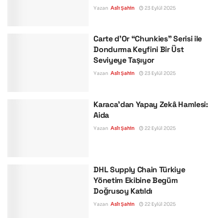
Yazan
Aslı Şahin
23 Eylül 2025
Carte d’Or “Chunkies” Serisi ile
Dondurma Keyfini Bir Üst
Seviyeye Taşıyor
Yazan
Aslı Şahin
23 Eylül 2025
Karaca’dan Yapay Zekâ Hamlesi:
Aida
Yazan
Aslı Şahin
22 Eylül 2025
DHL Supply Chain Türkiye
Yönetim Ekibine Begüm
Doğrusoy Katıldı
Yazan
Aslı Şahin
22 Eylül 2025