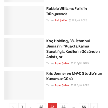
Robbie Williams Felix’in
Dünyasında
Yazan
Aslı Şahin
22 Eylül 2025
Koç Holding, 18. İstanbul
Bienali’ni “Ayakta Kalma
Sanatı”yla Kedilerin Gözünden
Anlatıyor
Yazan
Alper Şahin
21 Eylül 2025
Kris Jenner ve M·A·C Studio’nun
Kusursuz Gücü
Yazan
Alper Şahin
19 Eylül 2025
1
…
42
43
44
…
56