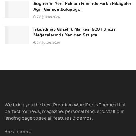
Boyner’in Yeni Reklam Filminde Farklı Hikâyeler
Aynı Gemide Buluşuyor
7 Ağustos 2026
İskandinav Güzellik Markası GOSH Gratis
Mağazalarında Yeniden Satışta
7 Ağustos 2026
We bring you the best Premium WordPress Themes that
perfect for news, magazine, personal blog, etc. Visit our
landing page to see all features & demos.
Read more »